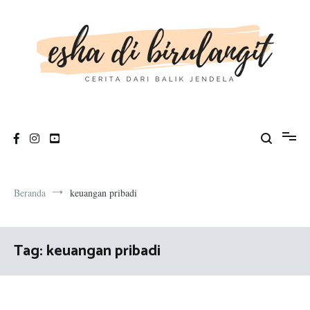
Loncat
ke
konten
esha di birulangit
cerita dari balik jendela
Beranda
keuangan pribadi
Tag:
keuangan pribadi