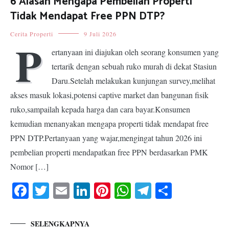
6 Alasan Mengapa Pembelian Properti
Tidak Mendapat Free PPN DTP?
Cerita Properti
9 Juli 2026
P
ertanyaan ini diajukan oleh seorang konsumen yang
tertarik dengan sebuah ruko murah di dekat Stasiun
Daru.Setelah melakukan kunjungan survey,melihat
akses masuk lokasi,potensi captive market dan bangunan fisik
ruko,sampailah kepada harga dan cara bayar.Konsumen
kemudian menanyakan mengapa properti tidak mendapat free
PPN DTP.Pertanyaan yang wajar,mengingat tahun 2026 ini
pembelian properti mendapatkan free PPN berdasarkan PMK
Nomor […]
Facebook
Twitter
Email
LinkedIn
Pinterest
WhatsApp
Telegram
Share
SELENGKAPNYA