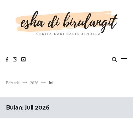
Loncat
ke
konten
esha di birulangit
cerita dari balik jendela
Beranda
2026
Juli
Bulan:
Juli 2026