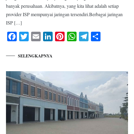
banyak perusahaan. Akibatnya, yang kita lihat adalah setiap
provider ISP mempunyai jaringan tersendiri.Berbagai jaringan
ISP […]
Facebook
Twitter
Email
LinkedIn
Pinterest
WhatsApp
Telegram
Share
SELENGKAPNYA